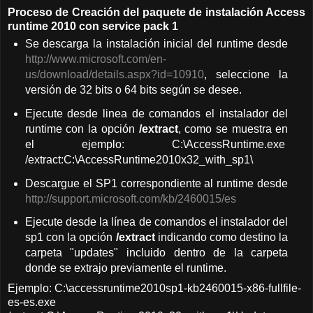
Proceso de Creación del paquete de instalación Access
runtime 2010 con service pack 1
Se descarga la instalación inicial del runtime desde
http://www.microsoft.com/en-
us/download/details.aspx?id=10910
, seleccione la
versión de 32 bits o 64 bits según se desee.
Ejecute desde linea de comandos el instalador del
runtime con la opción
/extract
, como se muestra en
el ejemplo: C:\AccessRuntime.exe
/extract:C:\AccessRuntime2010x32_with_sp1\
Descargue el SP1 correspondiente al runtime desde
http://support.microsoft.com/kb/2460015/es
Ejecute desde la línea de comandos el instalador del
sp1 con la opción
/extract
indicando como destino la
carpeta "updates" incluido dentro de la carpeta
donde se extrajo previamente el runtime.
Ejemplo: C:\accessruntime2010sp1-kb2460015-x86-fullfile-
es-es.exe